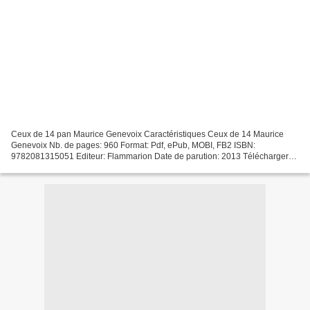
Ceux de 14 pan Maurice Genevoix Caractéristiques Ceux de 14 Maurice
Genevoix Nb. de pages: 960 Format: Pdf, ePub, MOBI, FB2 ISBN:
9782081315051 Editeur: Flammarion Date de parution: 2013 Télécharger
eBook gratuit Livre pdf télécharger gratuitement Ceux...