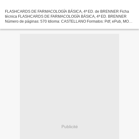
FLASHCARDS DE FARMACOLOGÍA BÁSICA, 4ª ED. de BRENNER Ficha
técnica FLASHCARDS DE FARMACOLOGÍA BÁSICA, 4ª ED. BRENNER
Número de páginas: 570 Idioma: CASTELLANO Formatos: Pdf, ePub, MOBI,
FB2 ISBN: 9788491134589 Editorial: S.A. ELSEVIER ESPAÑA Año de
edición:...
Publicité